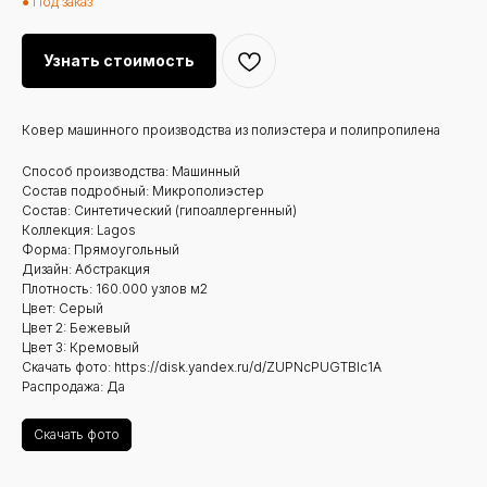
● Под заказ
Узнать стоимость
Ковер машинного производства из полиэстера и полипропилена
Способ производства: Машинный
Состав подробный: Микрополиэстер
Состав: Синтетический (гипоаллергенный)
Коллекция: Lagos
Форма: Прямоугольный
Дизайн: Абстракция
Плотность: 160.000 узлов м2
Цвет: Серый
Цвет 2: Бежевый
Цвет 3: Кремовый
Скачать фото: https://disk.yandex.ru/d/ZUPNcPUGTBlc1A
Распродажа: Да
Скачать фото