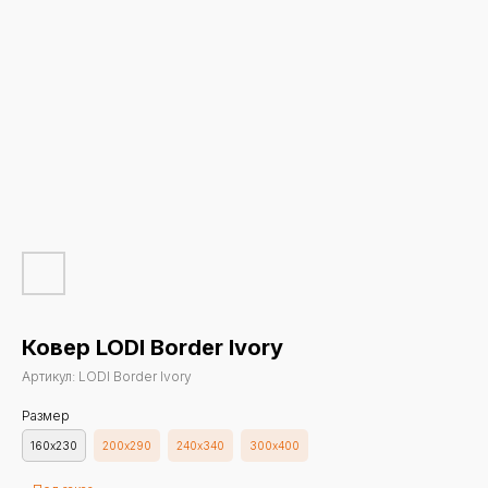
Ковер LODI Border Ivory
Артикул:
LODI Border Ivory
Размер
160х230
200х290
240х340
300х400