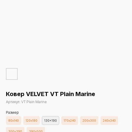
Ковер VELVET VT Plain Marine
Артикул:
VT Plain Marine
Размер
80х140
120х180
130x190
170х240
200х300
240х340
300х390
390х500