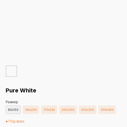
Pure White
Размер
80х150
140х200
170х240
200х300
250х300
300х400
● Под заказ