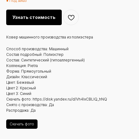
● Под заказ
Узнать стоимость
Ковер машинного производства из полиэстера
Способ производства: Машинный
Состав подробный: Полиэстер
Состав: Синтетический (гипоаллергенный)
Коллекция: Pietra
Форма: Прямоугольный
Дизайн: Классический
Цвет: Бежевый
Цвет 2: Красный
Цвет 3: Синий
Скачать фото: https://disk.yandex.ru/d/Vh4lxCBLIQ_hNQ
Снято с производства: Да
Распродажа: Да
Скачать фото