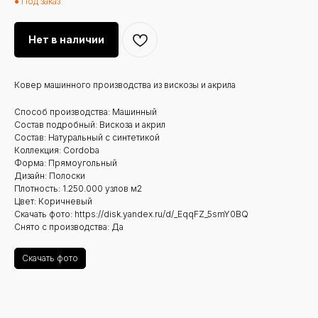
● Под заказ
Нет в наличии
Ковер машинного производства из вискозы и акрила
Способ производства: Машинный
Состав подробный: Вискоза и акрил
Состав: Натуральный с синтетикой
Коллекция: Cordoba
Форма: Прямоугольный
Дизайн: Полоски
Плотность: 1.250.000 узлов м2
Цвет: Коричневый
Скачать фото: https://disk.yandex.ru/d/_EqqFZ_5smY0BQ
Снято с производства: Да
Скачать фото