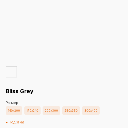
Bliss Grey
Размер
140х200
170х240
200х300
250х350
300х400
● Под заказ