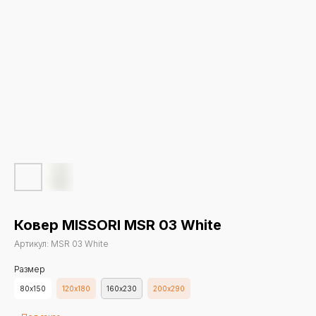
Ковер MISSORI MSR 03 White
Артикул:
MSR 03 White
Размер
80х150
120х180
160х230
200х290