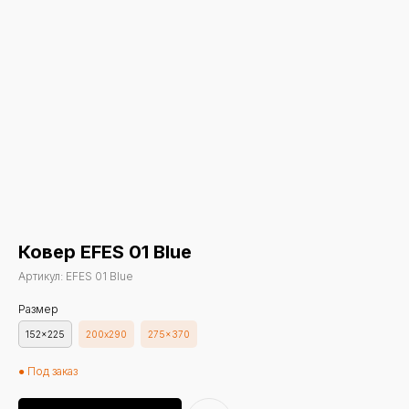
Ковер EFES 01 Blue
Артикул:
EFES 01 Blue
Размер
152x225
200х290
275x370
● Под заказ